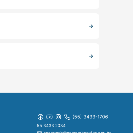
(55) 3433-1706
55 3433 2034
secretaria@camaraitaqui.rs.gov.br