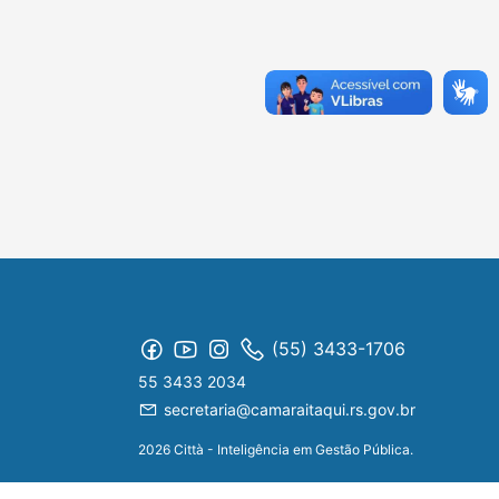
(55) 3433-1706
55 3433 2034
secretaria@camaraitaqui.rs.gov.br
2026 Città - Inteligência em Gestão Pública.