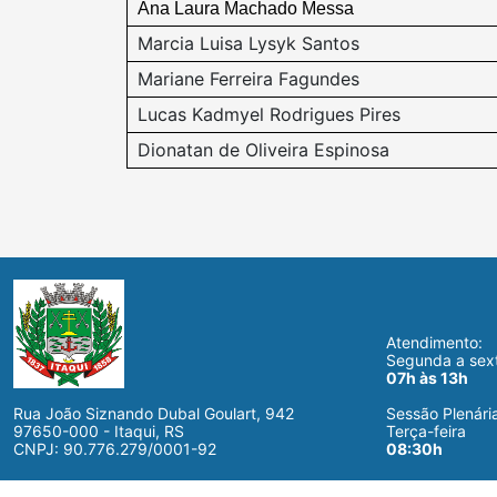
Ana Laura Machado Messa
Marcia Luisa Lysyk Santos
Mariane Ferreira Fagundes
Lucas Kadmyel Rodrigues Pires
Dionatan de Oliveira Espinosa
Atendimento:
Segunda a sext
07h às 13h
Rua João Siznando Dubal Goulart, 942
Sessão Plenári
97650-000 - Itaqui, RS
Terça-feira
CNPJ: 90.776.279/0001-92
08:30h