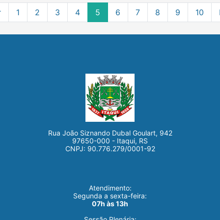
r
1
2
3
4
5
6
7
8
9
10
Rua João Siznando Dubal Goulart, 942
97650-000 - Itaqui, RS
CNPJ: 90.776.279/0001-92
Atendimento:
Segunda a sexta-feira:
07h às 13h
Sessão Plenária: